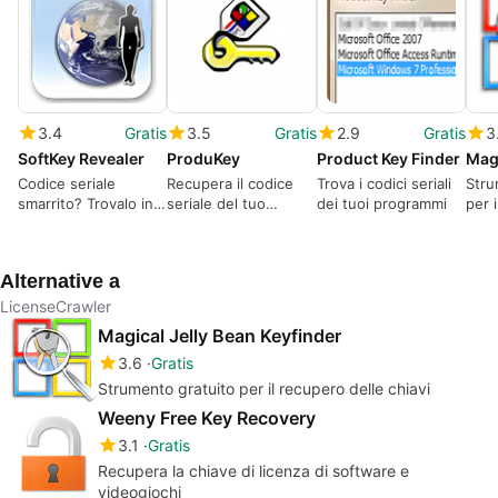
3.4
Gratis
3.5
Gratis
2.9
Gratis
3
SoftKey Revealer
ProduKey
Product Key Finder
Codice seriale
Recupera il codice
Trova i codici seriali
Stru
smarrito? Trovalo in
seriale del tuo
dei tuoi programmi
per 
un clic
Windows
chia
Alternative a
LicenseCrawler
Magical Jelly Bean Keyfinder
3.6
Gratis
Strumento gratuito per il recupero delle chiavi
Weeny Free Key Recovery
3.1
Gratis
Recupera la chiave di licenza di software e
videogiochi