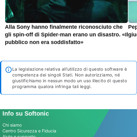
Alla Sony hanno finalmente riconosciuto che
Pep
gli spin-off di Spider-man erano un disastro. «Il
giu
pubblico non era soddisfatto»
La legislazione relativa all’utilizzo di questo software è
competenza dei singoli Stati. Non autorizziamo, né
giustifichiamo in nessun modo un uso illecito di questo
programma qualora infringa tali leggi.
Info su Softonic
Chi siamo
Centro Sicurezza e Fiducia
Aiuto e supporto