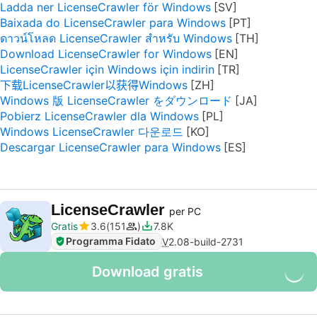
Ladda ner LicenseCrawler för Windows
Baixada do LicenseCrawler para Windows
ดาวน์โหลด LicenseCrawler สำหรับ Windows
Download LicenseCrawler for Windows
LicenseCrawler için Windows için indirin
下载LicenseCrawler以获得Windows
Windows 版 LicenseCrawler をダウンロード
Pobierz LicenseCrawler dla Windows
Windows LicenseCrawler 다운로드
Descargar LicenseCrawler para Windows
LicenseCrawler
per PC
Gratis
3.6
151
7.8K
Programma Fidato
V
2.08-build-2731
Download gratis