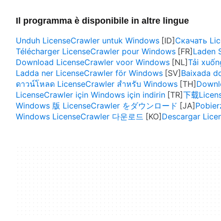
Il programma è disponibile in altre lingue
Unduh LicenseCrawler untuk Windows
Скачать Li
Télécharger LicenseCrawler pour Windows
Laden S
Download LicenseCrawler voor Windows
Tải xuố
Ladda ner LicenseCrawler för Windows
Baixada d
ดาวน์โหลด LicenseCrawler สำหรับ Windows
Downl
LicenseCrawler için Windows için indirin
下载Licen
Windows 版 LicenseCrawler をダウンロード
Pobier
Windows LicenseCrawler 다운로드
Descargar Lice