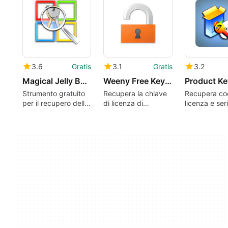
3.6
Gratis
3.1
Gratis
3.2
Magical Jelly Bean Keyfinder
Weeny Free Key Recovery
Strumento gratuito
Recupera la chiave
Recupera cod
per il recupero delle
di licenza di
licenza e seri
chiavi
software e
tuoi software
videogiochi
istante