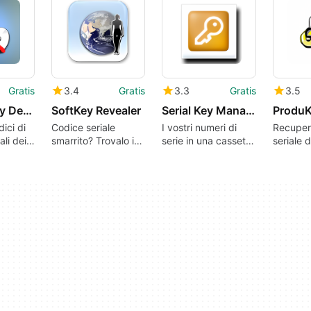
Gratis
3.4
Gratis
3.3
Gratis
3.5
Product Key Decryptor
SoftKey Revealer
Serial Key Manager
Produ
ici di
Codice seriale
I vostri numeri di
Recupera
ali dei
smarrito? Trovalo in
serie in una cassetta
seriale d
, in un
un clic
di sicurezza
Window