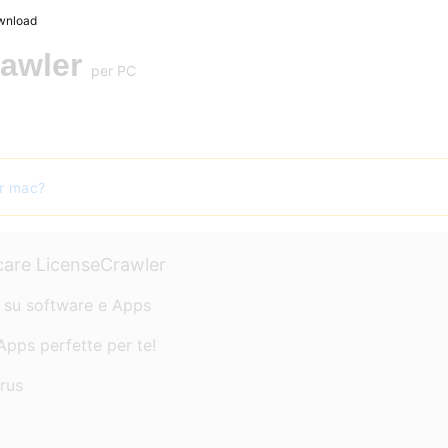
wnload
awler
per PC
er mac?
icare LicenseCrawler
o su software e Apps
Apps perfette per te!
irus