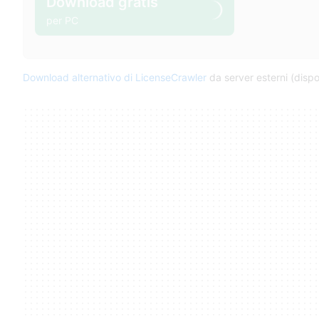
Download gratis
per PC
Download alternativo di LicenseCrawler
da server esterni (dispon